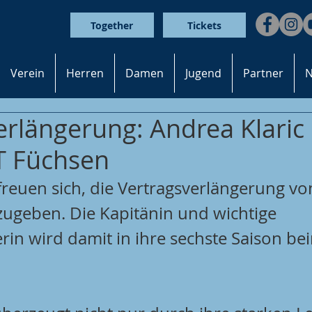
Together
Tickets
Verein
Herren
Damen
Jugend
Partner
N
erlängerung: Andrea Klaric 
T Füchsen
freuen sich, die Vertragsverlängerung vo
zugeben. Die Kapitänin und wichtige 
rin wird damit in ihre sechste Saison be