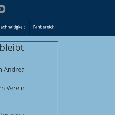
achhaltigkeit
Fanbereich
bleibt
n Andrea 
im Verein 