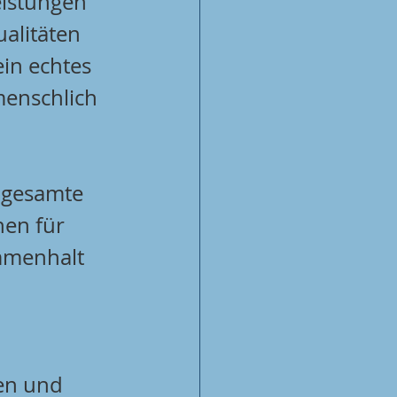
eistungen 
alitäten 
in echtes 
menschlich 
 gesamte 
en für 
mmenhalt 
en und 