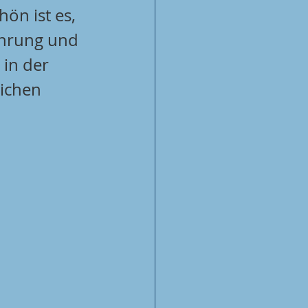
ön ist es, 
ahrung und 
in der 
ichen 