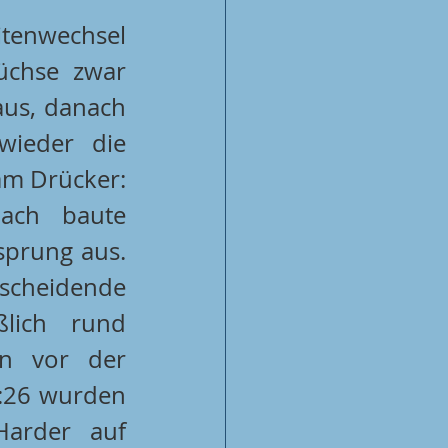
tenwechsel 
üchse zwar 
aus, danach 
ieder die 
am Drücker: 
ch baute 
prung aus. 
cheidende 
ßlich rund 
n vor der 
2:26 wurden 
Harder auf 