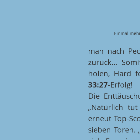
Einmal mehr
man nach Pech
zurück... Som
33:27
-Erfolg! 
Die Enttäusch
„Natürlich tu
erneut Top-Sco
sieben Toren. „