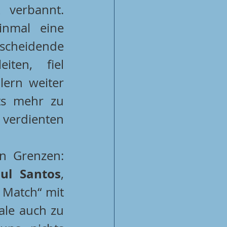
 verbannt. 
inmal eine 
tscheidende 
iten, fiel 
ern weiter 
ts mehr zu 
holen, Hard feierte gegen die Füchse letztlich einen verdienten 
n Grenzen: 
ul Santos
, 
Match“ mit 
ale auch zu 