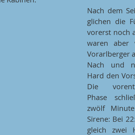
Nach dem Sei
glichen die F
vorerst noch 
waren aber w
Vorarlberger 
Nach und na
Hard den Vors
Die vorents
Phase schlie
zwölf Minute
Sirene: Bei 2
gleich zwei 