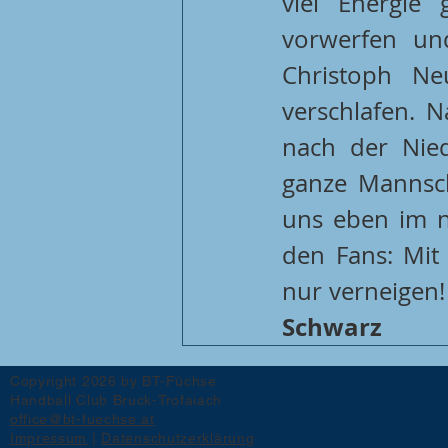
viel Energie 
vorwerfen und
Christoph Ne
verschlafen. N
nach der Nied
ganze Mannscha
uns eben im n
den Fans: Mit
nur verneigen!        
Schwarz
Copyright 2026 by BT-Füchse
Handball Club Bruck-Trofaiach
office@bt-fuechse.at
Impressum
|
Datenschutzerklärung