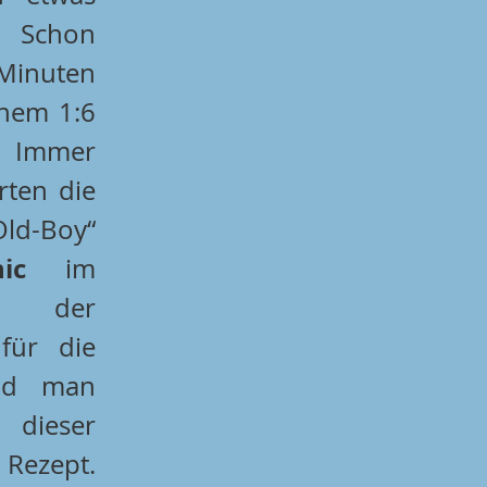
 Schon 
inuten 
nem 1:6 
Immer 
ten die 
Füchse an „Old-Boy“ 
ic
 im 
der 
für die 
nd man 
dieser 
ezept. 