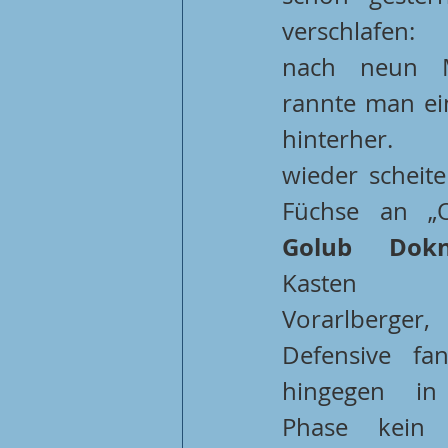
verschlafen:
nach neun M
rannte man ei
hinterher. 
wieder scheiter
Golub Dokn
Kasten 
Vorarlberger, 
Defensive fa
hingegen in 
Phase kein R