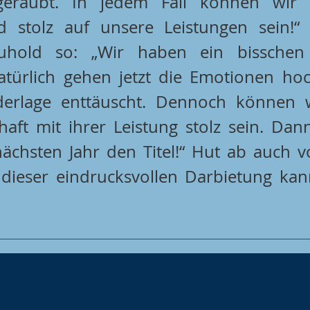
geraubt. In jedem Fall können wir u
 stolz auf unsere Leistungen sein!“ 
uhold so: „Wir haben ein bisschen 
atürlich gehen jetzt die Emotionen hoch
erlage enttäuscht. Dennoch können w
ft mit ihrer Leistung stolz sein. Dann
ächsten Jahr den Titel!“ Hut ab auch v
 dieser eindrucksvollen Darbietung kan
                                                             