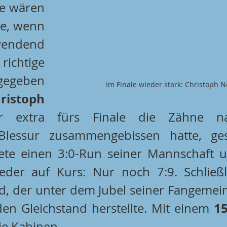
e wären 
e, wenn 
wendend 
ichtige 
geben 
Im Finale wieder stark: Christoph 
ristoph 
r extra fürs Finale die Zähne na
Blessur zusammengebissen hatte, ges
dete einen 3:0-Run seiner Mannschaft u
eder auf Kurs: Nur noch 7:9. Schließl
, der unter dem Jubel seiner Fangemein
15
en Gleichstand herstellte. Mit einem 
die Kabinen.