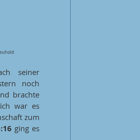
Neuhold
ch seiner 
tern noch 
nd brachte 
ich war es 
schaft zum 
:16
 ging es 