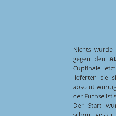
Nichts wurde
A
gegen den 
Cupfinale letz
lieferten sie 
absolut würdig
der Füchse ist 
Der Start wur
schon gestern