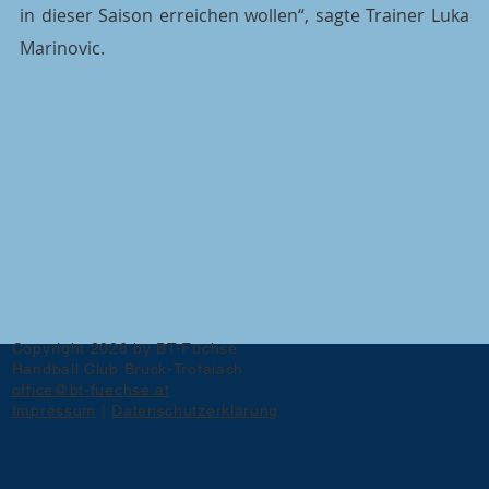
in dieser Saison erreichen wollen“, sagte Trainer Luka 
Marinovic.
Copyright 2026 by BT-Füchse
Handball Club Bruck-Trofaiach
office@bt-fuechse.at
Impressum
|
Datenschutzerklärung