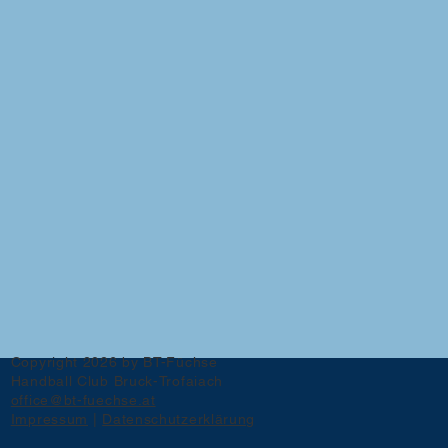
Copyright 2026 by BT-Füchse
Handball Club Bruck-Trofaiach
office@bt-fuechse.at
Impressum
|
Datenschutzerklärung