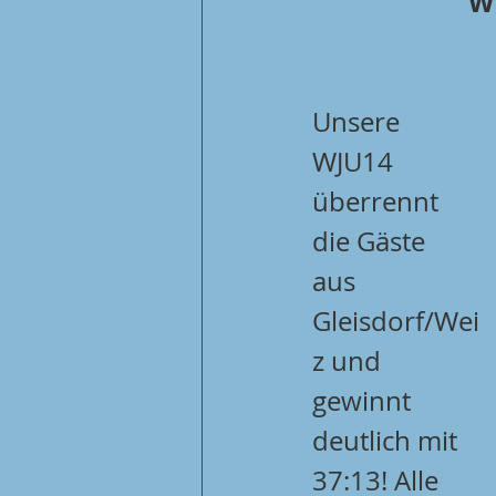
WU
Unsere 
WJU14 
überrennt 
die Gäste 
aus 
Gleisdorf/Wei
z und 
gewinnt 
deutlich mit 
37:13! Alle 