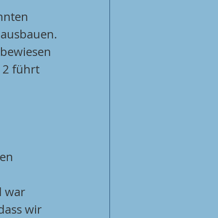
nnten 
 ausbauen. 
 bewiesen 
2 führt 
en 
d war 
dass wir 