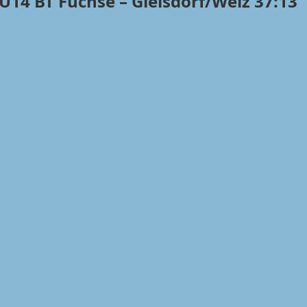
14 BT Füchse – Gleisdorf/Weiz 37:13