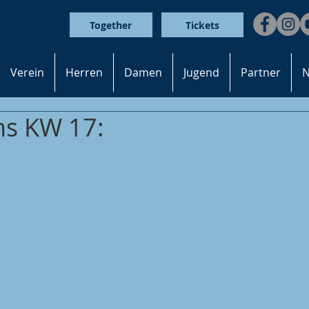
Together
Tickets
Verein
Herren
Damen
Jugend
Partner
N
s KW 17: