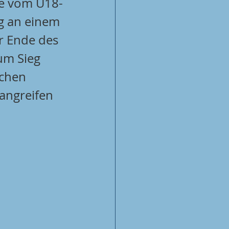
re vom U18-
g an einem 
r Ende des 
um Sieg 
ochen 
angreifen 