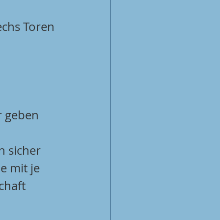
echs Toren 
r geben 
 sicher 
e mit je 
chaft