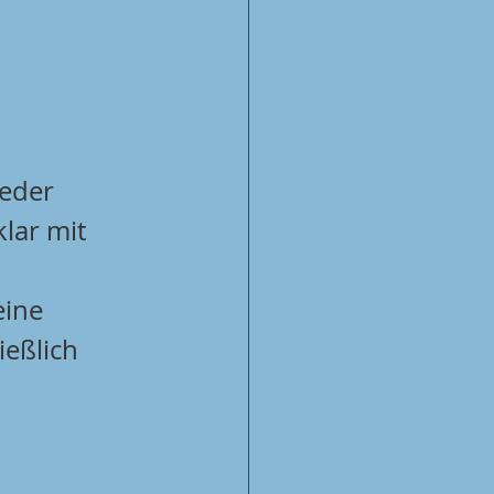
eder 
lar mit 
ine 
ießlich 