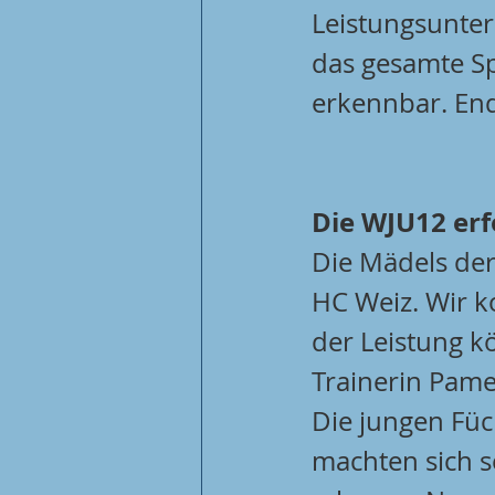
Leistungsunter
das gesamte Spi
erkennbar. End
Die WJU12 erf
Die Mädels der
HC Weiz. Wir k
der Leistung k
Trainerin Pamel
Die jungen Füc
machten sich s