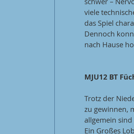
schwer – Nervo
viele technisch
das Spiel charak
Dennoch konnt
nach Hause hol
MJU12 BT Füch
Trotz der Nied
zu gewinnen, m
allgemein sind
Ein Großes Lob 