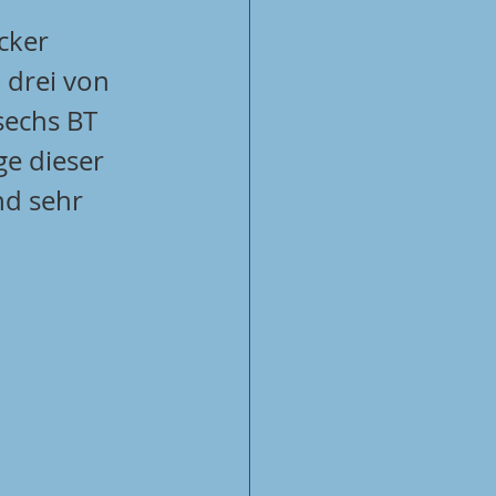
cker 
 drei von 
sechs BT 
e dieser 
nd sehr 