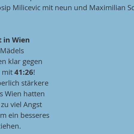
osip Milicevic mit neun und Maximilian S
t in Wien
Mädels 
en klar gegen 
41:26
 mit 
! 
erlich stärkere 
s Wien hatten 
zu viel Angst 
m ein besseres 
ziehen.