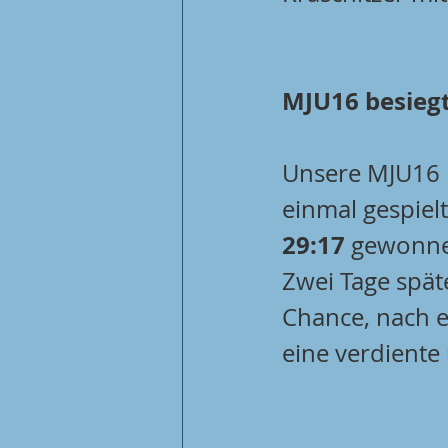
MJU16 besieg
Unsere MJU16 
einmal gespiel
29:17
 gewonn
Zwei Tage spät
Chance, nach ei
eine verdiente