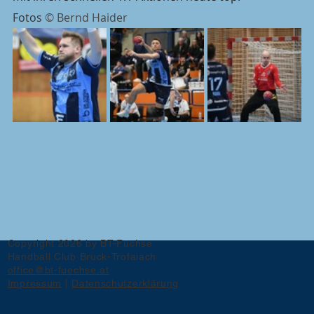
Fotos 
© Bernd Haider
Copyright 2026 by BT-Füchse
Handball Club Bruck-Trofaiach
office@bt-fuechse.at
Impressum
|
Datenschutzerklärung