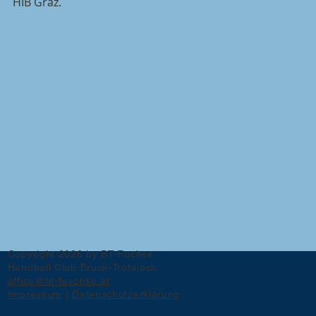
HIB Graz.
Copyright 2026 by BT-Füchse
Handball Club Bruck-Trofaiach
office@bt-fuechse.at
Impressum
|
Datenschutzerklärung