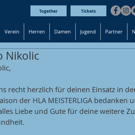
Together
Tickets
Verein
Herren
Damen
Jugend
Partner
N
 Nikolic
lic,
 recht herzlich für deinen Einsatz in de
aison der HLA MEISTERLIGA bedanken u
lles Liebe und Gute für deine weitere Zu
undheit.