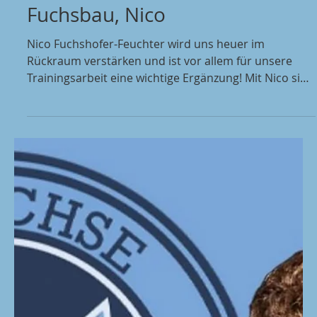
vor 19 Stunden
Herzlich Willkommen im
Fuchsbau, Nico
Nico Fuchshofer-Feuchter wird uns heuer im
Rückraum verstärken und ist vor allem für unsere
Trainingsarbeit eine wichtige Ergänzung! Mit Nico sind
wir noch breiter aufgestellt und können gleichzeitig
unsere Leistungsträger wie Tilen Kosi und Dorjan
Markusic im Trainingsalltag bestmöglich entlasten
und schonen. Wir freuen uns, dich im HLA-Kader
dabei zu haben!