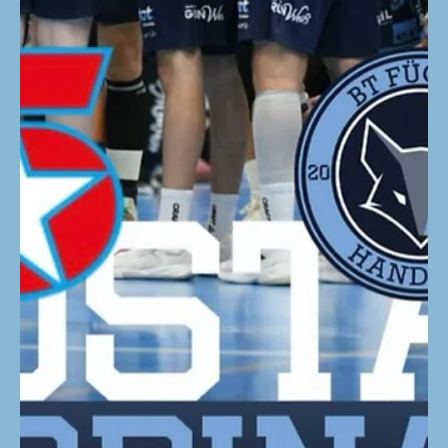
Mit Max Kelich dürfen die BT Füchse einen
vielversprechenden Neuzugang für die Saison
2026/27 begrüßen. Der 21-jährige Kreisspieler aus
Ferlach wechselt von der HSG Graz nach
Bruck/Trofaiach und wird künftig für die BT Füchse
auflaufen. Max zeigte bereits in dieser Saison starke
Leistungen und überzeugte sowohl in der Offensive
als auch in der Defensive. Mit seiner Qualität in beide
Richtungen bringt er viel Potenzial mit und zählt zu
den jungen österreichischen Talenten, auf