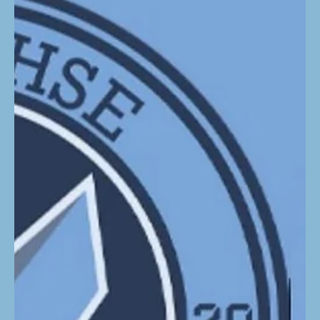
9. Juni
Willkommen bei den BT
Füchsen, Borjan Damjanoski!
Mit Borjan Damjanoski dürfen wir einen spannenden
Neuzugang bei den BT Füchsen begrüßen. Der 21-
Jährige stammt aus Nordmazedonien und hat seine
handballerische Laufbahn in Graz weiterentwickelt.
Nun wechselt er von der HSG Graz zu den BT Füchsen,
nachdem er dort in dieser Saison bereits eine
wichtige Rolle gespielt hat. Borjan überzeugt mit
seiner kämpferischen Mentalität und einem starken
Wurf. Wir hoffen, dass er in der kommenden Saison