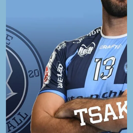
28. Mai
Eine historische Saison endet
im Halbfinale: BT Füchse
müssen sich FIVERS geschlagen
geben
Unsere Füchse verpassen den Einzug ins Finale der
HLA MEISTERLIGA. In einer intensiven und torreichen
Partie mussten sich die BT Füchse Auto Pichler im
zweiten Halbfinalduell dem HC FIVERS WAT
Margareten mit 30:39 (18:24) geschlagen geben.
Damit sichern sich die Wiener den vorzeitigen 2:0-Sieg
in der Best-of-Three-Serie und stehen zum 13. Mal in