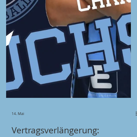
15. Mai
Die BT Füchse freuen sich, die
Vertragsverlängerung von
Philipp Nenadic
bekanntzugeben
Der 18-jährige Eigenbauspieler aus Bruck hat seinen
Vertrag um weitere zwei Jahre verlängert und bleibt
damit auch in den kommenden Saisonen Teil der BT
Füchse. Philipp hat in dieser Saison jede Chance
genutzt und sich mit starken Leistungen empfohlen.
In den letzten Wochen und Monaten erhielt er immer
mehr Spielzeit und zeigte dabei eine beeindruckende
technische Entwicklung. Umso mehr freut es uns,