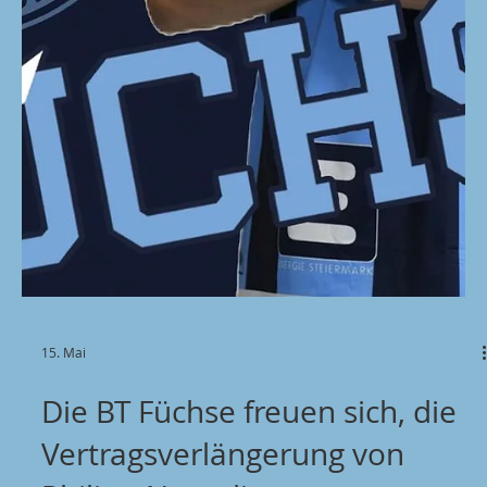
Der 27-jährige griechische Nationalteamspieler hat
seinen Vertrag bei den BT Füchsen um weitere zwei
Jahre verlängert. Mit dieser wichtigen Unterschrift
bleibt uns nicht nur ein herausragender Spieler
erhalten, sondern auch eine starke Persönlichkeit, die
sich in dieser Saison als einer der wichtigsten Akteure
unserer Mannschaft bewiesen hat. Tsakou überzeugt
Woche für Woche mit konstant starken Leistungen,
großem Einsatz und seiner kämpferischen Art. Sein
unbedingter Wille u