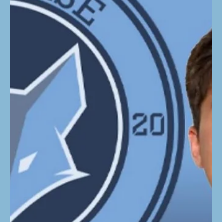
Der 19-jährige rechte Flügel aus Gänserndorf zählt zu
den talentiertesten Linkshändern Österreichs und ist
zudem österreichischer U20-Nationalspieler. Für das
Nationalteam absolvierte Marc bislang 30
Länderspiele und erzielte dabei starke 76 Tore. Mit
dem UHK Krems feierte er in den vergangenen zwei
Saisonen große Erfolge und holte sowohl den
Meistertitel als auch den ÖHB-Pokal Wir sind sehr
glücklich, dass sich Marc für den Weg nach
Bruck/Trofaiach entschieden hat, und freue