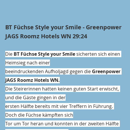
BT Füchse Style your Smile - Greenpower 
JAGS Roomz Hotels WN 29:24
Die 
BT Füchse Style your Smile
 sicherten sich einen 
Heimsieg nach einer
beeindruckenden Aufholjagd gegen die 
Greenpower 
JAGS Roomz Hotels WN.
Die Steirerinnen hatten keinen guten Start erwischt, 
und die Gäste gingen in der
ersten Hälfte bereits mit vier Treffern in Führung. 
Doch die Füchse kämpften sich
Tor um Tor heran und konnten in der zweiten Hälfte 