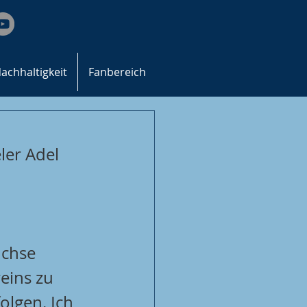
achhaltigkeit
Fanbereich
er Adel 
üchse 
eins zu 
olgen. Ich 