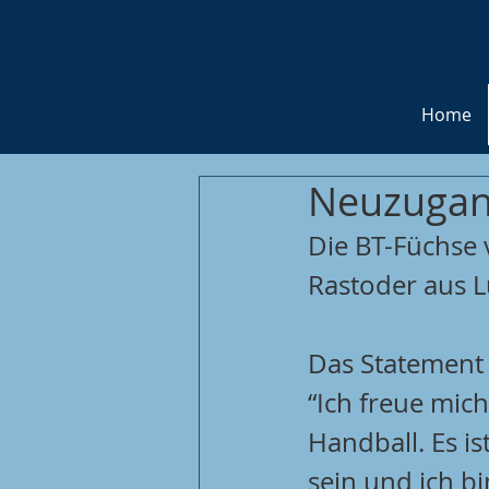
Home
Neuzugan
Die BT-Füchse 
Rastoder aus 
Das Statement 
“Ich freue mic
Handball. Es is
sein und ich bi