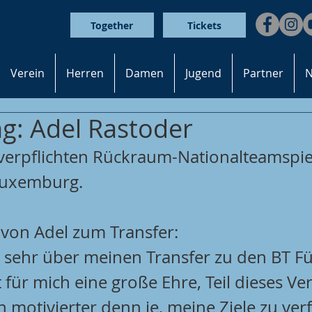
Together
Tickets
Verein
Herren
Damen
Jugend
Partner
N
g: Adel Rastoder
verpflichten Rückraum-Nationalteamspiel
Luxemburg.
von Adel zum Transfer:
h sehr über meinen Transfer zu den BT F
t für mich eine große Ehre, Teil dieses Ver
n motivierter denn je, meine Ziele zu verf