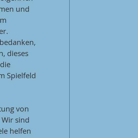
hmen und 
em 
er.
 bedanken, 
n, dieses 
die 
 Spielfeld 
htung von 
 Wir sind 
le helfen 