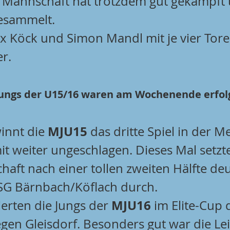
 Mannschaft hat trotzdem gut gekämpft
esammelt.
ix Köck und Simon Mandl mit je vier Tor
r.
Jungs der U15/16 waren am Wochenende erfolg
MJU15
innt die 
 das dritte Spiel in der M
t weiter ungeschlagen. Dieses Mal setzte
aft nach einer tollen zweiten Hälfte deut
SG Bärnbach/Köflach durch.
MJU16
erten die Jungs der 
 im Elite-Cup 
egen Gleisdorf. Besonders gut war die Le