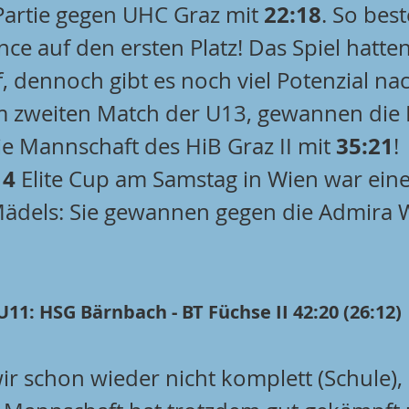
22:18
Partie gegen UHC Graz mit 
. So bes
ce auf den ersten Platz! Das Spiel hatte
, dennoch gibt es noch viel Potenzial na
m zweiten Match der U13, gewannen die
35:21
ie Mannschaft des HiB Graz II mit 
! 
14
 Elite Cup am Samstag in Wien war eine
Mädels: Sie gewannen gegen die Admira W
11: HSG Bärnbach - BT Füchse II 42:20 (26:12)
ir schon wieder nicht komplett (Schule),