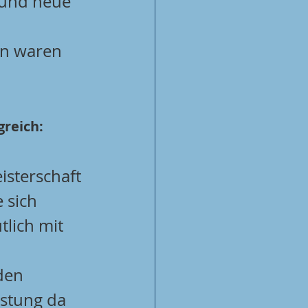
 und neue 
en waren 
reich:
eisterschaft 
 sich 
lich mit 
den 
istung da 