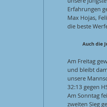
unsere jüngste
Erfahrungen g
Max Hojas, Fel
die beste Werfe
Auch die 
Am Freitag gew
und bleibt dami
unsere Mannsch
32:13 gegen H
Am Sonntag fei
zweiten Sieg g