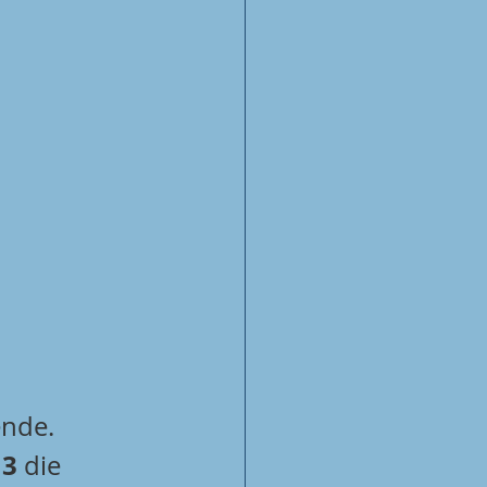
nde. 
13
 die 