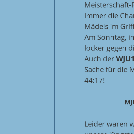
Meisterschaft-
immer die Chan
Mädels im Griff
Am Sonntag, i
locker gegen d
WJU
Auch der 
Sache für die 
44:17! 
MJU
Leider waren w