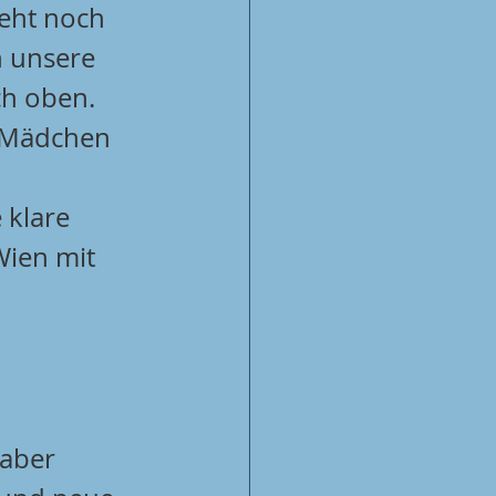
teht noch 
n unsere 
ch oben. 
 Mädchen 
 klare 
ien mit 
 aber 