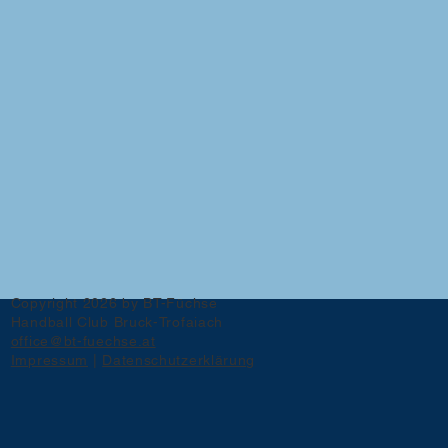
Copyright 2026 by BT-Füchse
Handball Club Bruck-Trofaiach
office@bt-fuechse.at
Impressum
|
Datenschutzerklärung