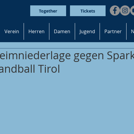
Together
Tickets
Verein
Herren
Damen
Jugend
Partner
N
eimniederlage gegen Spar
ndball Tirol