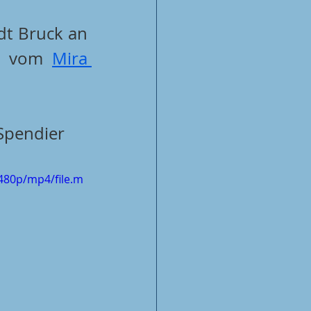
t Bruck an 
e vom 
Mira 
Spendier 
480p/mp4/file.m