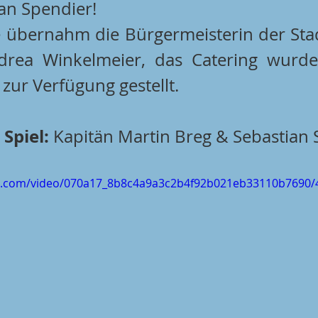
an Spendier! 
 übernahm die Bürgermeisterin der Stad
drea Winkelmeier, das Catering wurd
 zur Verfügung gestellt. 
piel: 
Kapitän Martin Breg & Sebastian 
tic.com/video/070a17_8b8c4a9a3c2b4f92b021eb33110b7690/