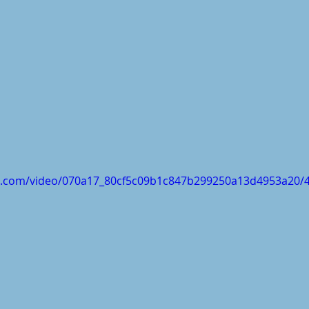
tic.com/video/070a17_80cf5c09b1c847b299250a13d4953a20/