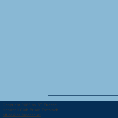
Copyright 2026 by BT-Füchse
Handball Club Bruck-Trofaiach
office@bt-fuechse.at