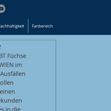
achhaltigkeit
Fanbereich
e
T Füchse  
 WIEN im 
Ausfällen 
ollen 
einen 
Sekunden 
 in die 