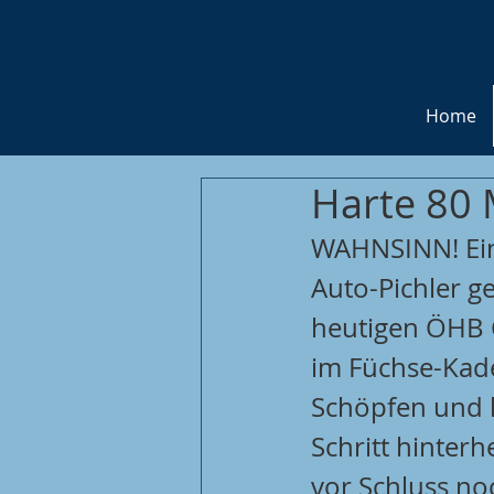
Home
Harte 80 M
WAHNSINN! Eine
Auto-Pichler g
heutigen ÖHB C
im Füchse-Kade
Schöpfen und 
Schritt hinter
vor Schluss no