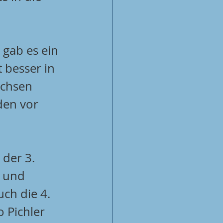
gab es ein 
 besser in 
üchsen 
den vor 
der 3. 
 und 
ch die 4. 
 Pichler 