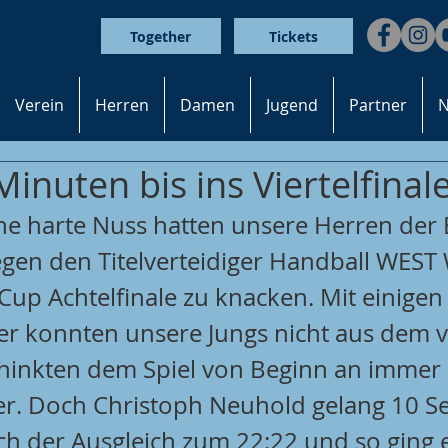
Together
Tickets
Verein
Herren
Damen
Jugend
Partner
N
inuten bis ins Viertelfinal
 harte Nuss hatten unsere Herren der B
egen den Titelverteidiger Handball WEST
up Achtelfinale zu knacken. Mit einigen 
r konnten unsere Jungs nicht aus dem v
hinkten dem Spiel von Beginn an immer 
her. Doch Christoph Neuhold gelang 10 
ch der Ausgleich zum 22:22 und so ging es