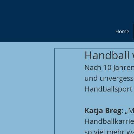
Home
Handball 
Nach 10 Jahren
und unvergessl
Handballsport 
Katja Breg
: „
Handballkarrie
so viel mehr wa