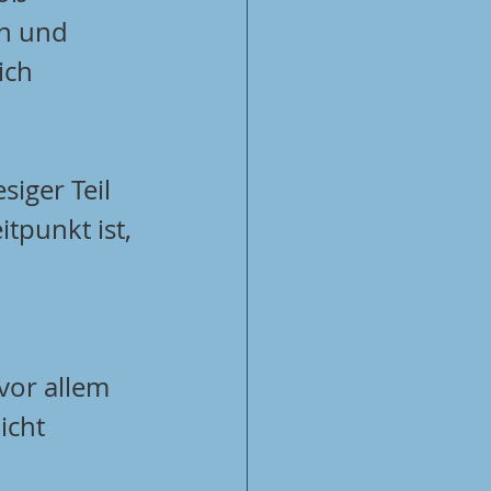
n und 
ich 
iger Teil 
tpunkt ist, 
vor allem 
icht 