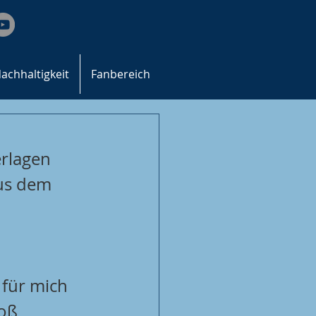
achhaltigkeit
Fanbereich
rlagen 
us dem 
für mich 
oß 