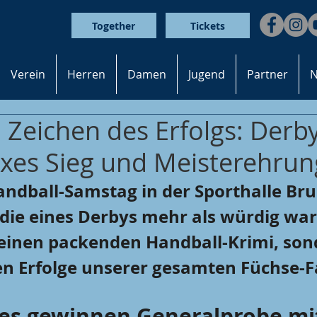
Together
Tickets
Verein
Herren
Damen
Jugend
Partner
N
 Zeichen des Erfolgs: Derby
oxes Sieg und Meisterehrun
andball-Samstag in der Sporthalle Bru
 die eines Derbys mehr als würdig war,
 einen packenden Handball-Krimi, son
en Erfolge unserer gesamten Füchse-F
xes gewinnen Generalprobe mit