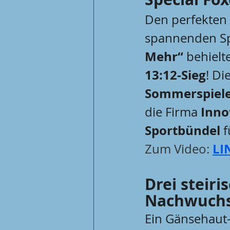
Den perfekten 
spannenden Sp
Mehr“
 behielt
13:12-Sieg
! Di
Sommerspiele
Inno
die Firma 
Sportbündel
 
LI
Zum Video: 
Drei steiri
Nachwuchs
Ein Gänsehaut-