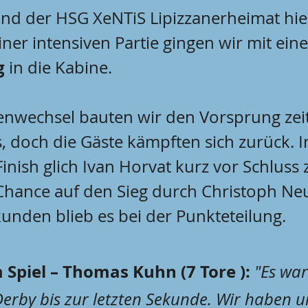
und der HSG XeNTiS Lipizzanerheimat hiel
iner intensiven Partie gingen wir mit ei
g
 in die Kabine.
nwechsel bauten wir den Vorsprung zeit
s, doch die Gäste kämpften sich zurück. 
inish glich Ivan Horvat kurz vor Schluss
 Chance auf den Sieg durch Christoph Ne
kunden blieb es bei der Punkteteilung.
Spiel – Thomas Kuhn (7 Tore ):
"Es war
rby bis zur letzten Sekunde. Wir haben un