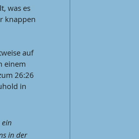
t, was es 
ner knappen 
weise auf 
In einem 
 zum 26:26 
uhold in 
 ein 
s in der 