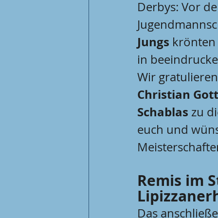
Derbys: Vor de
Jugendmannsch
Jungs
 krönten
in beeindruck
Wir gratulier
Christian Got
Schablas
 zu d
euch und wünsc
Meisterschafte
Remis im S
Lipizzaner
Das anschließ