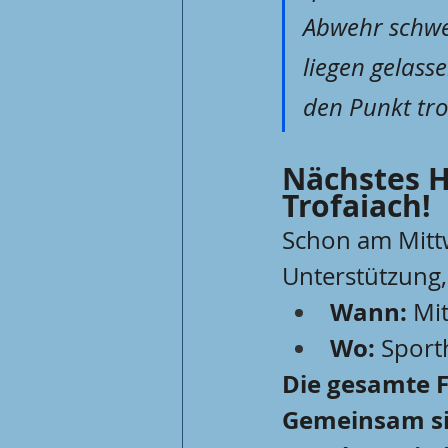
Abwehr schwer
liegen gelass
den Punkt tro
Nächstes He
Trofaiach!
Schon am Mittw
Unterstützung
Wann:
 Mi
Wo:
 Sport
Die gesamte Fü
Gemeinsam sin