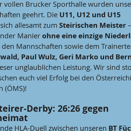
r vollen Brucker Sporthalle wurden unser
U11, U12 und U15 
aften geehrt. Die 
Steirischen Meister
 sich allesamt zum 
 
ohne eine einzige Nieder
ender Manier 
en den Mannschaften sowie dem Trainert
twald, Paul Wulz, Geri Marko und Ber
ieser unglaublichen Leistung. Wir sind sto
hen euch viel Erfolg bei den Österreich
n (ÖMS)!
teirer-Derby: 26:26 gegen 
heimat
BT Füc
ende HLA-Duell zwischen unseren 