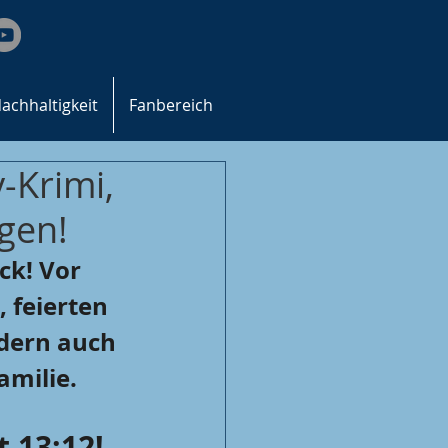
achhaltigkeit
Fanbereich
-Krimi,
gen!
ck! Vor 
 feierten 
dern auch 
amilie.
 13:12!