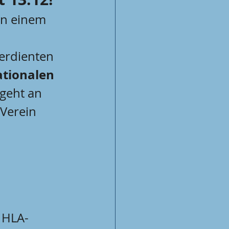
 In einem 
erdienten 
tionalen 
geht an 
Verein 
 HLA-