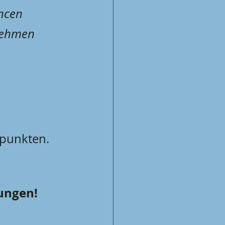
ncen 
nehmen 
u punkten.
ungen! 