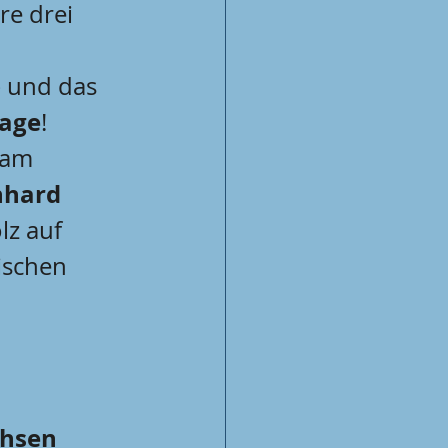
e drei 
– und das 
lage
!
eam 
nhard 
lz auf 
ischen 
hsen 