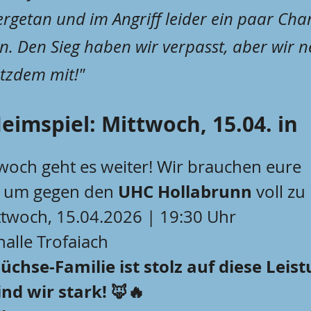
getan und im Angriff leider ein paar Cha
en. Den Sieg haben wir verpasst, aber wir 
tzdem mit!"
imspiel: Mittwoch, 15.04. in 
och geht es weiter! Wir brauchen eure 
UHC Hollabrunn
, um gegen den 
 voll z
ttwoch, 15.04.2026 | 19:30 Uhr
halle Trofaiach
chse-Familie ist stolz auf diese Leist
d wir stark! 🦊🔥