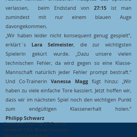
verlassen,  beim Endstand von 
27:15
 ist man 
zumindest mit nur einem blauen Auge 
davongekommen.
„Wir haben leider nicht konsequent genug gespielt“, 
erklärt´s 
Lara Selmeister
, die zur wichtigsten 
Spielerin gekürt wurde. „Dazu unsere vielen 
technischen Fehler, da wird gegen so eine Klasse-
Mannschaft natürlich jeder Fehler prompt bestraft.“ 
Und Co-Trainerin 
Vanessa Magg
 fügt hinzu: „Wir 
haben zu viele einfache Tore kassiert. Jetzt hoffen wir, 
dass wir im nächsten Spiel noch den wichtigen Punkt 
zum endgü
Philipp Schwarz
Copyright 2026 by BT-Füchse
Handball Club Bruck-Trofaiach
office@bt-fuechse.at