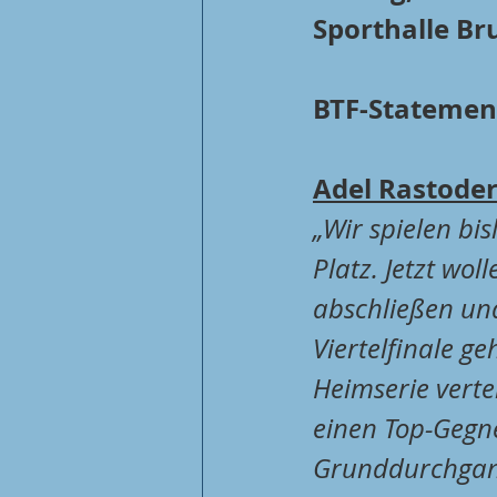
Sporthalle B
BTF-Statement
Adel Rastoder
„Wir spielen bis
Platz. Jetzt wol
abschließen und
Viertelfinale g
Heimserie vertei
einen Top-Gegne
Grunddurchgang