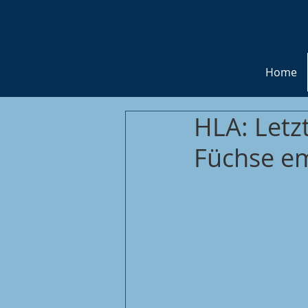
Home
HLA: Letz
Füchse e