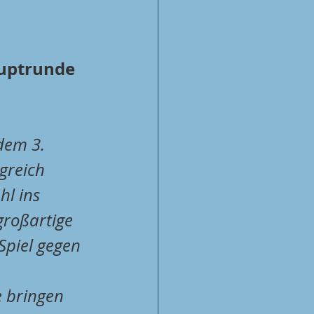
auptrunde
 dem 3. 
greich 
l ins 
großartige 
Spiel gegen 
 bringen 