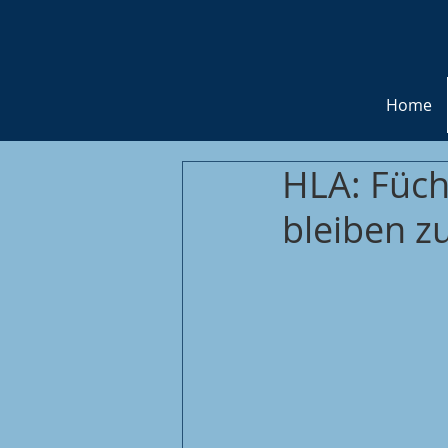
Home
HLA: Füch
bleiben z