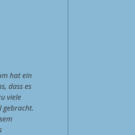
um hat ein 
, dass es 
 viele 
l gebracht. 
esem 
s 