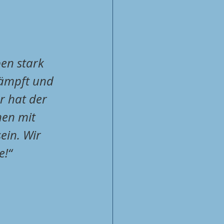
en stark 
ämpft und 
r hat der 
nen mit 
ein. Wir 
e!“