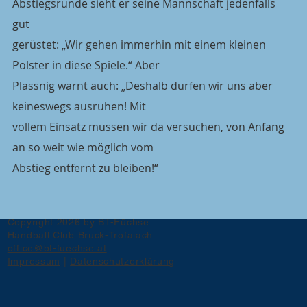
Abstiegsrunde sieht er seine Mannschaft jedenfalls 
gut
gerüstet: „Wir gehen immerhin mit einem kleinen 
Polster in diese Spiele.“ Aber
Plassnig warnt auch: „Deshalb dürfen wir uns aber 
keineswegs ausruhen! Mit
vollem Einsatz müssen wir da versuchen, von Anfang 
an so weit wie möglich vom
Abstieg entfernt zu bleiben!“
Copyright 2026 by BT-Füchse
Handball Club Bruck-Trofaiach
office@bt-fuechse.at
Impressum
|
Datenschutzerklärung