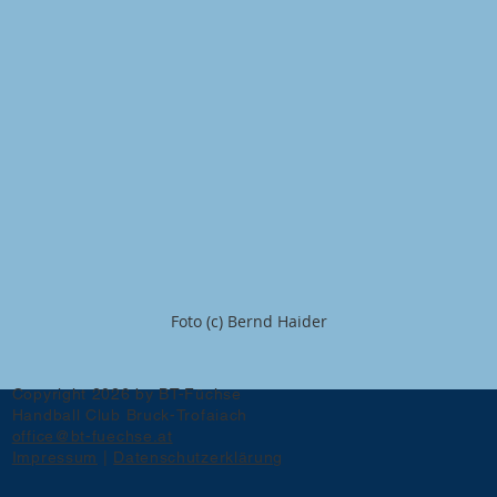
Foto (c) Bernd Haider
Copyright 2026 by BT-Füchse
Handball Club Bruck-Trofaiach
office@bt-fuechse.at
Impressum
|
Datenschutzerklärung