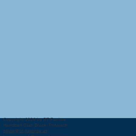
Copyright 2026 by BT-Füchse
Handball Club Bruck-Trofaiach
office@bt-fuechse.at