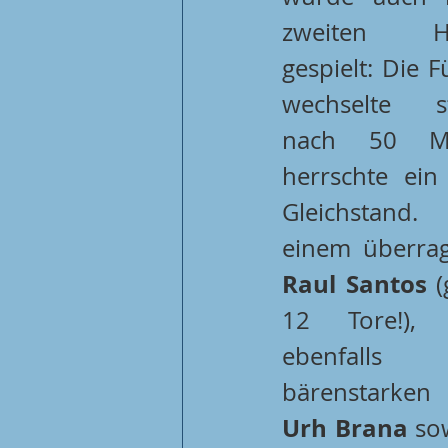
zweiten Hal
gespielt: Die F
wechselte stä
nach 50 Min
herrschte ein
Gleichstand
Raul Santos
 (
12 Tore!), 
ebenfalls 
Urh Brana
 so