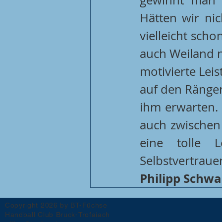
Hätten wir nic
vielleicht sch
auch Weiland na
motivierte Lei
auf den Rängen
ihm erwarten. 
auch zwischen 
eine tolle L
Philipp Schwa
Copyright 2026 by BT-Füchse
Handball Club Bruck-Trofaiach