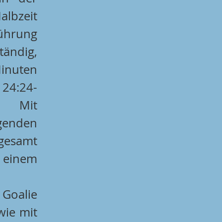
bzeit 
ührung 
ndig, 
uten 
 24:24-
. Mit 
einem überragenden 
gesamt 
einem 
bärenstarken Goalie 
wie mit 