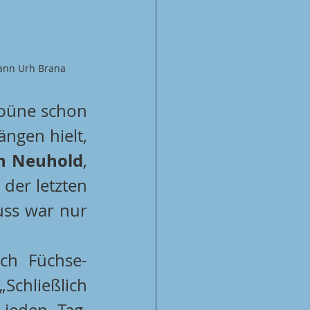
mann Urh Brana
ibüne schon 
ngen hielt, 
h Neuhold
, 
der letzten 
ss war nur 
uch Füchse-
„Schließlich 
jeden Tag. 