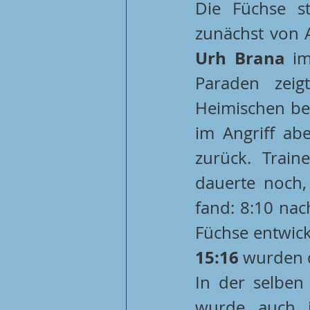
Die Füchse st
Urh Brana
 im
Paraden zeig
Heimischen bere
im Angriff ab
zurück. Train
dauerte noch,
fand: 8:10 nac
15:16
 wurden d
In der selben 
wurde auch i