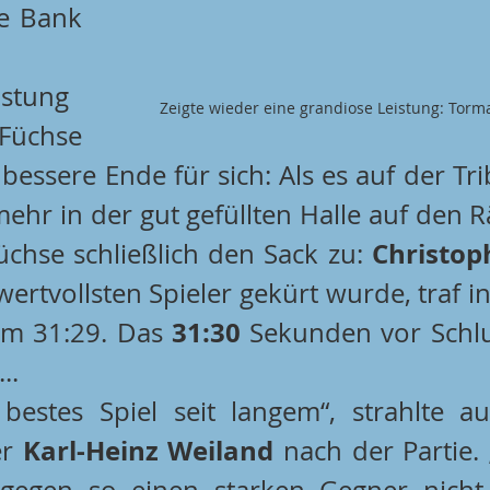
e Bank 
stung 
Zeigte wieder eine grandiose Leistung: Tor
üchse 
 bessere Ende für sich: Als es auf der Tr
ehr in der gut gefüllten Halle auf den Rä
Christop
chse schließlich den Sack zu: 
rtvollsten Spieler gekürt wurde, traf in 
31:30
um 31:29. Das 
 Sekunden vor Schlu
..
 bestes Spiel seit langem“, strahlte a
Karl-Heinz Weiland
r 
 nach der Partie. 
egen so einen starken Gegner nicht 