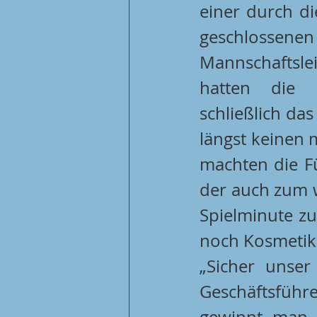
einer durch di
geschlossenen 
Mannschaftslei
hatten die F
schließlich das
längst keinen m
machten die Fü
der auch zum we
Spielminute z
noch Kosmetik.
„Sicher unser
Geschäftsführe
gewinnt man g