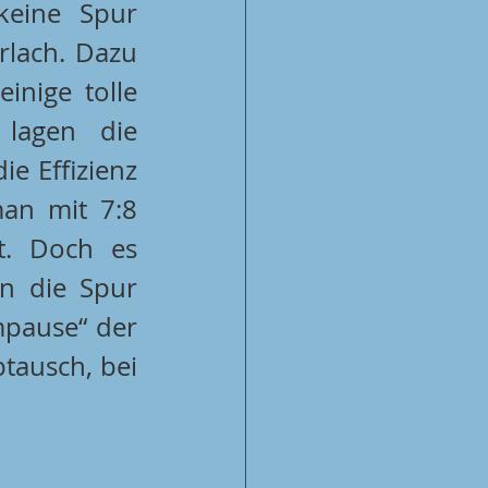
keine Spur 
zunächst von Abschlussschwäche wie zuletzt gegen Ferlach. Dazu 
nige tolle 
lagen die 
e Effizienz 
an mit 7:8 
t. Doch es 
n die Spur 
pause“ der 
Füchse entwickelte sich schließlich ein offener Schlagabtausch, bei 