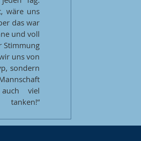
, wäre uns 
ber das war 
ne und voll 
er Stimmung 
ir uns von 
yp, sondern 
Mannschaft 
auch viel 
Selbstvertrauen für die nächsten Spiele tanken!“                                       