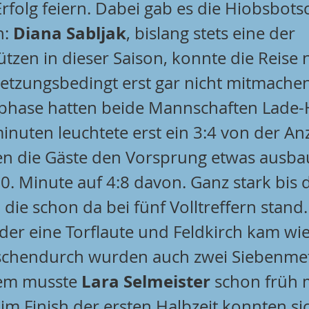
rfolg feiern. Dabei gab es die Hiobsbots
Diana Sabljak
: 
, bislang stets eine der 
tzen in dieser Saison, konnte die Reise 
letzungsbedingt erst gar nicht mitmachen
sphase hatten beide Mannschaften Lad
nuten leuchtete erst ein 3:4 von der Anz
n die Gäste den Vorsprung etwas ausba
0. Minute auf 4:8 davon. Ganz stark bis 
, die schon da bei fünf Volltreffern stand
eder eine Torflaute und Feldkirch kam wie
ischendurch wurden auch zwei Siebenmet
Lara Selmeister
em musste 
 schon früh m
 im Finish der ersten Halbzeit konnten sic