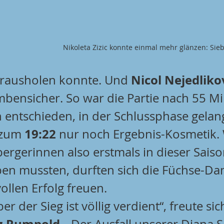
Nikoleta Zizic konnte einmal mehr glänzen: Sieb
Nicol Nejedliko
rausholen konnte. Und 
bensicher. So war die Partie nach 55 Mi
h entschieden, in der Schlussphase gelang
19:22
 zum 
 nur noch Ergebnis-Kosmetik.
bergerinnen also erstmals in dieser Saiso
en mussten, durften sich die Füchse-D
ollen Erfolg freuen.
er der Sieg ist völlig verdient“, freute si
z Rumpold
. „Der Ausfall unserer Diana S