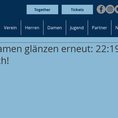
Together
Tickets
Verein
Herren
Damen
Jugend
Partner
N
men glänzen erneut: 22:19
ch!