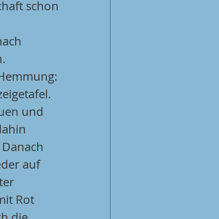
chaft schon 
nach 
.
e-Hemmung: 
eigetafel. 
uen und 
dahin 
. Danach 
der auf 
er 
it Rot 
h die 