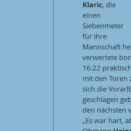
Klaric
, die 
einen 
Siebenmeter 
für ihre 
Mannschaft he
verwertete bom
16:22 praktisc
mit den Toren
sich die Vorarl
geschlagen geb
den nächsten v
„Es war hart, ab
Hein
Obmann 