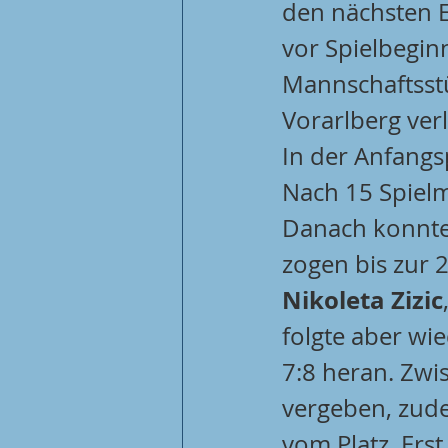
den nächsten E
vor Spielbeginn
Mannschaftsstü
Vorarlberg ver
In der Anfang
Nach 15 Spielmi
Danach konnte
zogen bis zur 2
Nikoleta Zizic
folgte aber wi
7:8 heran. Zw
vergeben, zud
vom Platz. Erst