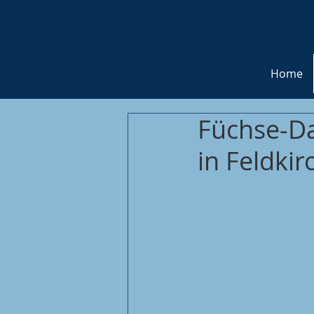
Home
Füchse-Da
in Feldkir