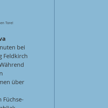
en Tore!
va
nuten bei 
 Feldkirch 
 Während 
n 
amen über 
ch Füchse-
abljak 