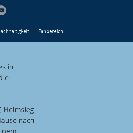
achhaltigkeit
Fanbereich
s im 
ie 
) Heimsieg 
Hause nach 
einem 