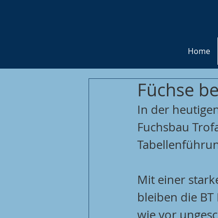
Home
Füchse be
In der heutige
Fuchsbau Trof
Tabellenführun
Mit einer star
bleiben die BT
wie vor ungesc