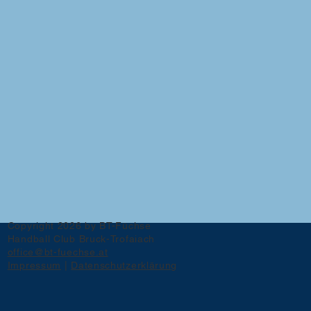
Copyright 2026 by BT-Füchse
Handball Club Bruck-Trofaiach
office@bt-fuechse.at
Impressum
|
Datenschutzerklärung