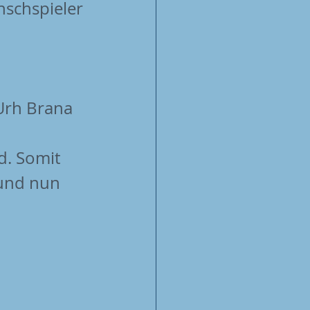
schspieler 
Urh Brana 
d. Somit 
 und nun 