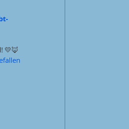
bt-
! 💛🦊
fallen