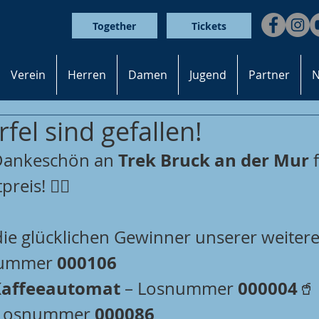
Together
Tickets
Verein
Herren
Damen
Jugend
Partner
N
fel sind gefallen!
Trek Bruck an der Mur
 Dankeschön an 
 
eis! 🚴‍♂️
die glücklichen Gewinner unserer weitere
000106
nummer 
Kaffeeautomat
000004
 – Losnummer 
🥤 
000086
 Losnummer 