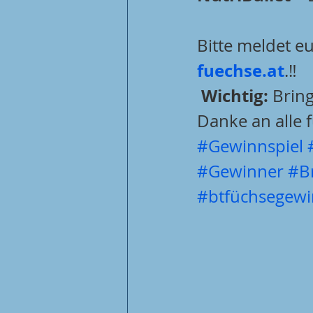
Bitte meldet e
fuechse.at
.‼️
Wichtig:
 Brin
Danke an alle 
#Gewinnspiel
#Gewinner
#B
#btfüchsegewi