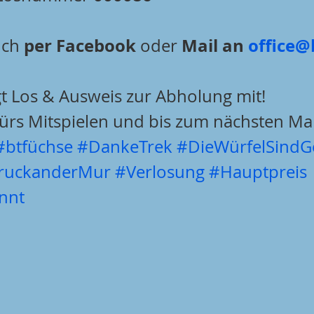
per Facebook
Mail an 
office@
uch 
 oder 
gt Los & Ausweis zur Abholung mit!
fürs Mitspielen und bis zum nächsten Mal
#btfüchse
#DankeTrek
#DieWürfelSindGe
ruckanderMur
#Verlosung
#Hauptpreis
nnt