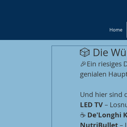
Home
🎲 Die Wür
🎉Ein riesiges
genialen Hauptpr
Und hier sind 
LED TV
 – Los
De'Longhi 
☕ 
NutriBullet
 –