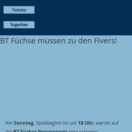
Tickets
Together
BT Füchse müssen zu den Fivers!
Am 
Sonntag
, Spielbeginn ist um 
18 Uhr
, wartet auf 
die 
BT Füchse Powersports
 eine schwere 