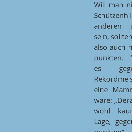
Will man ni
Schützenh
anderen a
sein, sollte
also auch n
punkten. W
es geg
Rekordmei
eine Mamm
wäre: „Derze
wohl kau
Lage, gege
punkten“,