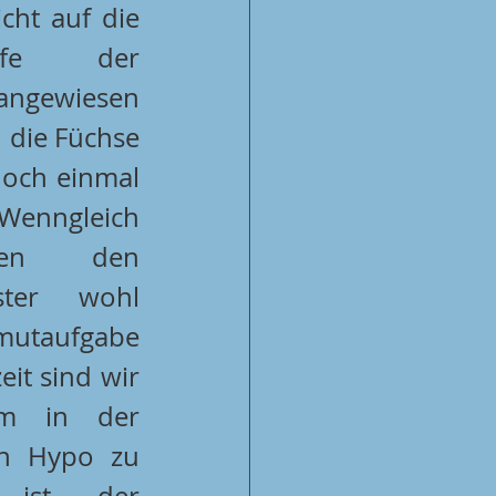
cht auf die 
ilfe der 
ngewiesen 
n die Füchse 
och einmal 
enngleich 
en den 
ster wohl 
utaufgabe 
it sind wir 
m in der 
n Hypo zu 
 ist der 