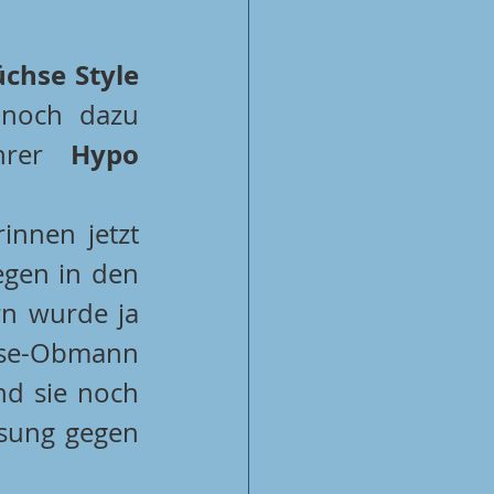
chse Style 
 noch dazu 
Hypo 
hrer 
innen jetzt 
gen in den 
rn wurde ja 
schon als Fix-Absteiger gehandelt“, sieht es  Füchse-Obmann 
d sie noch 
sung gegen 