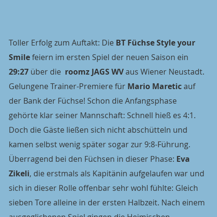
Toller Erfolg zum Auftakt: Die 
BT Füchse Style your 
Smile
 feiern im ersten Spiel der neuen Saison ein 
29:27
 über die  
roomz JAGS WV 
aus Wiener Neustadt.
Gelungene Trainer-Premiere für 
Mario Maretic
 auf 
der Bank der Füchse! Schon die Anfangsphase 
gehörte klar seiner Mannschaft: Schnell hieß es 4:1. 
Doch die Gäste ließen sich nicht abschütteln und 
kamen selbst wenig später sogar zur 9:8-Führung. 
Überragend bei den Füchsen in dieser Phase: 
Eva 
Zikeli
, die erstmals als Kapitänin aufgelaufen war und 
sich in dieser Rolle offenbar sehr wohl fühlte: Gleich 
sieben Tore alleine in der ersten Halbzeit. Nach einem 
ausgeglichenen Spiel gingen die Heimischen 